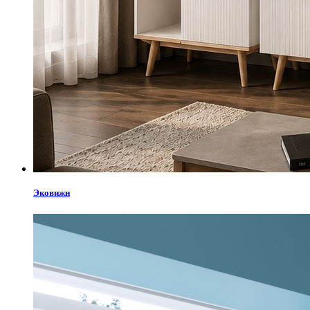
Эковижн